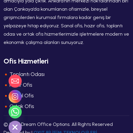
amacıyla yola çıktık. Ankara’nın merkezi noktalarından biri
olan Çankaya’da konumlanan ofisimizle, bireysel
girişimcilerden kurumsal firmalara kadar geniş bir
yelpazeye hitap ediyoruz. Sanal ofis, hazır ofis, toplantı
odası ve ortak ofis hizmetlerimizle işletmelere modern ve
ekonomik çalışma alanları sunuyoruz.
Ofis Hizmetleri
Toplantı Odası
Hazır Ofis
Sanal Ofis
Ortak Ofis
 chaty
© 2025 Dream Office Options. All Rights Reserved
Designed by |
OXIT BİLİŞİM TEKNOLOJİLERİ